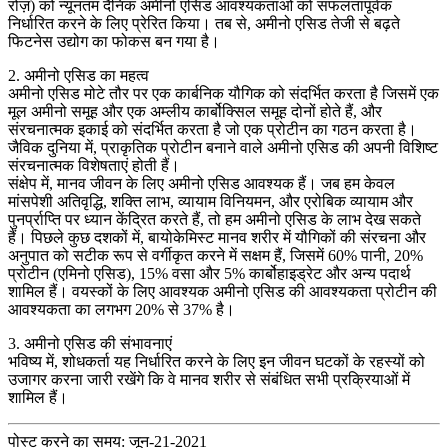
रोज़) को न्यूनतम दैनिक अमीनो एसिड आवश्यकताओं को सफलतापूर्वक
निर्धारित करने के लिए प्रेरित किया। तब से, अमीनो एसिड तेजी से बढ़ते
फिटनेस उद्योग का फोकस बन गया है।
2. अमीनो एसिड का महत्व
अमीनो एसिड मोटे तौर पर एक कार्बनिक यौगिक को संदर्भित करता है जिसमें एक
मूल अमीनो समूह और एक अम्लीय कार्बोक्सिल समूह दोनों होते हैं, और
संरचनात्मक इकाई को संदर्भित करता है जो एक प्रोटीन का गठन करता है।
जैविक दुनिया में, प्राकृतिक प्रोटीन बनाने वाले अमीनो एसिड की अपनी विशिष्ट
संरचनात्मक विशेषताएं होती हैं।
संक्षेप में, मानव जीवन के लिए अमीनो एसिड आवश्यक हैं। जब हम केवल
मांसपेशी अतिवृद्धि, शक्ति लाभ, व्यायाम विनियमन, और एरोबिक व्यायाम और
पुनर्प्राप्ति पर ध्यान केंद्रित करते हैं, तो हम अमीनो एसिड के लाभ देख सकते
हैं। पिछले कुछ दशकों में, बायोकेमिस्ट मानव शरीर में यौगिकों की संरचना और
अनुपात को सटीक रूप से वर्गीकृत करने में सक्षम हैं, जिसमें 60% पानी, 20%
प्रोटीन (एमिनो एसिड), 15% वसा और 5% कार्बोहाइड्रेट और अन्य पदार्थ
शामिल हैं। वयस्कों के लिए आवश्यक अमीनो एसिड की आवश्यकता प्रोटीन की
आवश्यकता का लगभग 20% से 37% है।
3. अमीनो एसिड की संभावनाएं
भविष्य में, शोधकर्ता यह निर्धारित करने के लिए इन जीवन घटकों के रहस्यों को
उजागर करना जारी रखेंगे कि वे मानव शरीर से संबंधित सभी प्रक्रियाओं में
शामिल हैं।
पोस्ट करने का समय: जून-21-2021