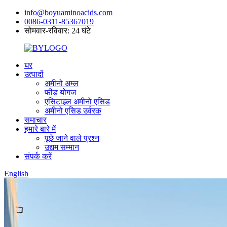
info@boyuaminoacids.com
0086-0311-85367019
सोमवार-रविवार: 24 घंटे
घर
उत्पादों
अमीनो अम्ल
फीड योगज
एसिटाइल अमीनो एसिड
अमीनो एसिड उर्वरक
समाचार
हमारे बारे में
पूछे जाने वाले प्रश्न
उद्यम सम्मान
संपर्क करें
English