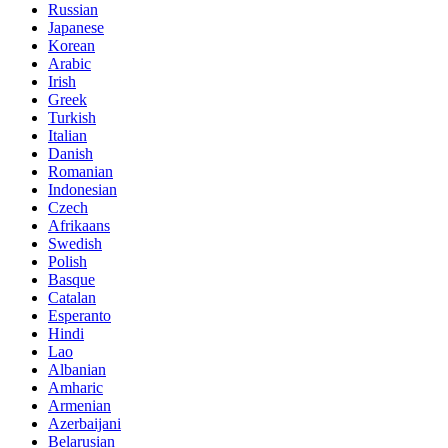
Russian
Japanese
Korean
Arabic
Irish
Greek
Turkish
Italian
Danish
Romanian
Indonesian
Czech
Afrikaans
Swedish
Polish
Basque
Catalan
Esperanto
Hindi
Lao
Albanian
Amharic
Armenian
Azerbaijani
Belarusian