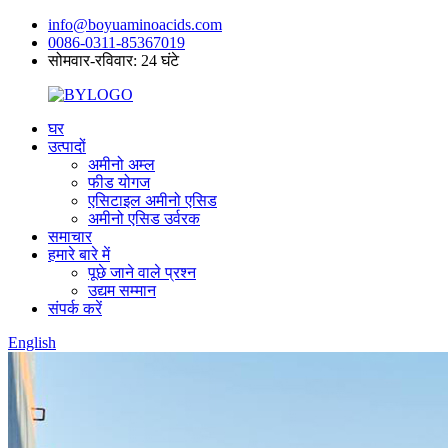
info@boyuaminoacids.com
0086-0311-85367019
सोमवार-रविवार: 24 घंटे
घर
उत्पादों
अमीनो अम्ल
फीड योगज
एसिटाइल अमीनो एसिड
अमीनो एसिड उर्वरक
समाचार
हमारे बारे में
पूछे जाने वाले प्रश्न
उद्यम सम्मान
संपर्क करें
English